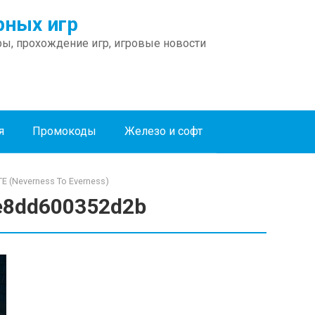
ных игр
ы, прохождение игр, игровые новости
я
Промокоды
Железо и софт
 (Neverness To Everness)
e8dd600352d2b