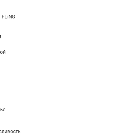
т FLiNG
е
рой
вье
осливость