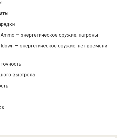
ны
наты
арядки
te Ammo — энергетическое оружие: патроны
oldown — энергетическое оружие: нет времени
 точность
одного выстрела
ость
е
ок