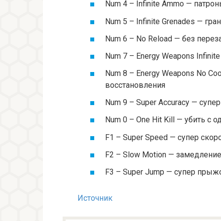
Num 4 – Infinite Ammo — патро
Num 5 – Infinite Grenades — гра
Num 6 – No Reload — без перез
Num 7 – Energy Weapons Infini
Num 8 – Energy Weapons No Co
восстановления
Num 9 – Super Accuracy — супер
Num 0 – One Hit Kill — убить с 
F1 – Super Speed — супер скор
F2 – Slow Motion — замедлени
F3 – Super Jump — супер прыж
Источник