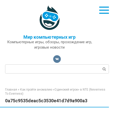
Перейти
к
контенту
Мир компьютерных игр
Компьютерные игры, обзоры, прохождение игр,
игровые новости
Поиск:
Главная
»
Как пройти аномалию «Одинокий игрок» в NTE (Neverness
To Everness)
0a75c9535deac5c3530e41d7d9a900a3