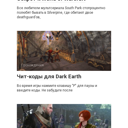
Все любители мультсериала South Park стопроцентно
полюбят бывать в Silverpine, где обитают двое
deathguard’ов,
Прохождения
Чит-коды для Dark Earth
Во вpемя игpы нажмите клавишу "P" для паузы и
введите коды. Hе забудьте после