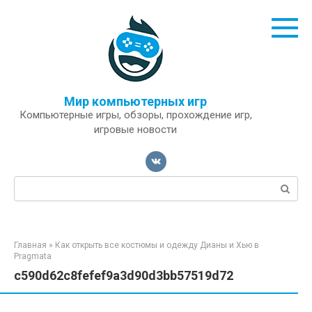
Перейти
к
контенту
Мир компьютерных игр
Компьютерные игры, обзоры, прохождение игр,
игровые новости
Поиск:
Главная
»
Как открыть все костюмы и одежду Дианы и Хью в
Pragmata
c590d62c8fefef9a3d90d3bb57519d72