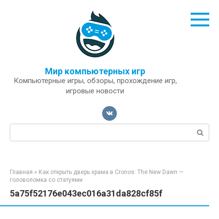
Перейти
к
контенту
Мир компьютерных игр
Компьютерные игры, обзоры, прохождение игр,
игровые новости
Поиск:
Главная
»
Как открыть дверь храма в Cronos: The New Dawn —
головоломка со статуями
5a75f52176e043ec016a31da828cf85f