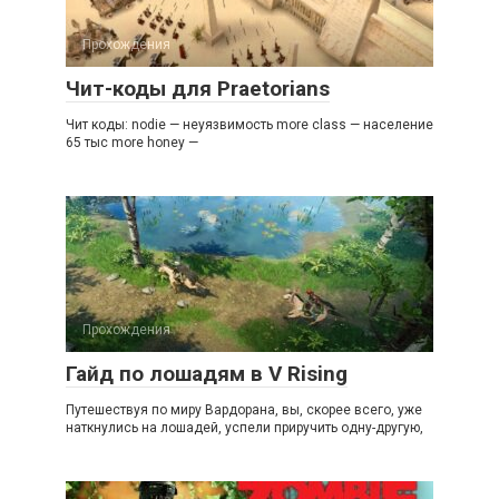
Прохождения
Чит-коды для Praetorians
Чит коды: nodie — неуязвимость more class — население
65 тыс more honey —
Прохождения
Гайд по лошадям в V Rising
Путешествуя по миру Вардорана, вы, скорее всего, уже
наткнулись на лошадей, успели приручить одну-другую,