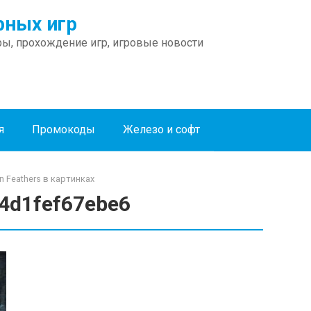
ных игр
ы, прохождение игр, игровые новости
я
Промокоды
Железо и софт
n Feathers в картинках
4d1fef67ebe6