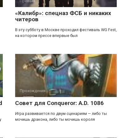
Превью
«Калибр»: спецназ ФСБ и никаких
читеров
В эту субботу в Москве проходил фестиваль WG Fest,
на котором прессе впервые был
Прохождения
d
Совет для Conqueror: A.D. 1086
Игpа pазвивается по двум сценаpиям — либо ты
у
мочишь дpакона, либо ты мочишь коpоля