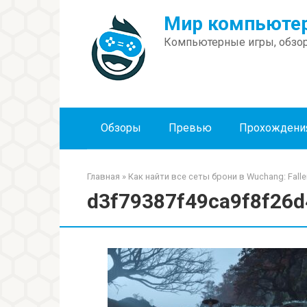
Перейти
Мир компьютер
к
контенту
Компьютерные игры, обзор
Обзоры
Превью
Прохождени
Главная
»
Как найти все сеты брони в Wuchang: Falle
d3f79387f49ca9f8f26d