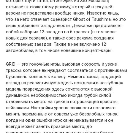
которых Шути Гатва, он же Эрик из Sex Education)
отсылает к сюжетному режиму, который в текущей
версии не представлен вообще никак. Известно лишь,
что за него отвечает сценарист Ghost of Tsushima, но это
лишь добавляет загадочности. Демка же представляет
собой набор из 12 заездов на 6 трассах (в том числе
новых для сериала), а также срез режима создания
собственных заездов. Также в нее включено 12
автомобилей, в том числе новейшие концепт-кары.
GRID — это гоночные игры, высокая скорость и узкие
трассы, которые вынуждают состязаться с противниками
буквально колесом к колесу. Немного хаоса, щадящий
взгляд на реалистичную модель вождения и неглубокая
модель повреждения здесь сочетаются с высокой
динамикой, необходимостью иногда грубой силой
отвоевывать место на треке и потрясающей красоты
пейзажами. Настройки уровня сложности позволяют
менять переменные от совсем уже беззлобных гонок,
когда ни одна ошибка игрока не наказывается и он
всегда может занять призовое место, до
псевдореализма, в котором два раза протер боком