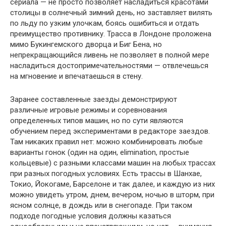
сериала — не просто позволяет насладиться красотами
столицы в солнечный зимний день, но заставляет вилять
по льду по узким улочкам, боясь ошибиться и отдать
преимущество противнику. Трасса в Лондоне проложена
мимо Букингемского дворца и Биг Бена, но
непрекращающийся ливень не позволяет в полной мере
насладиться достопримечательностями — отвлечешься
на мгновение и впечатаешься в стену.
Заранее составленные заезды демонстрируют
различные игровые режимы и соревнования
определенных типов машин, но по сути являются
обучением перед экспериментами в редакторе заездов.
Там никаких правил нет: можно комбинировать любые
варианты гонок (один на один, elimination, простые
кольцевые) с разными классами машин на любых трассах
при разных погодных условиях. Есть трассы в Шанхае,
Токио, Йокогаме, Барселоне и так далее, и каждую из них
можно увидеть утром, днем, вечером, ночью в шторм, при
ясном солнце, в дождь или в снегопаде. При таком
подходе погодные условия должны казаться