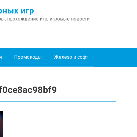
ных игр
ы, прохождение игр, игровые новости
я
Промокоды
Железо и софт
f0ce8ac98bf9