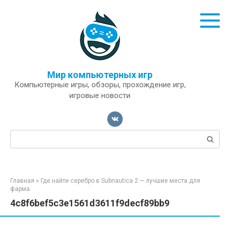
Перейти
к
контенту
Мир компьютерных игр
Компьютерные игры, обзоры, прохождение игр,
игровые новости
Поиск:
Главная
»
Где найти серебро в Subnautica 2 — лучшие места для
фарма
4c8f6bef5c3e1561d3611f9decf89bb9