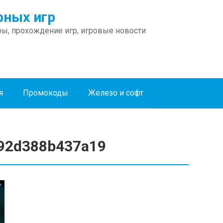
ных игр
ы, прохождение игр, игровые новости
я
Промокоды
Железо и софт
92d388b437a19