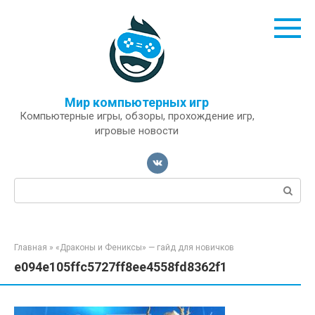
Перейти
к
контенту
Мир компьютерных игр
Компьютерные игры, обзоры, прохождение игр,
игровые новости
Поиск:
Главная
»
«Драконы и Фениксы» — гайд для новичков
e094e105ffc5727ff8ee4558fd8362f1