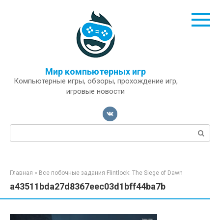
Перейти
к
контенту
Мир компьютерных игр
Компьютерные игры, обзоры, прохождение игр,
игровые новости
Поиск:
Главная
»
Все побочные задания Flintlock: The Siege of Dawn
a43511bda27d8367eec03d1bff44ba7b