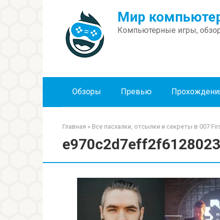
Перейти
Мир компьютер
к
контенту
Компьютерные игры, обзор
Обзоры
Превью
Прохождени
Главная
»
Все пасхалки, отсылки и секреты в 007 Firs
e970c2d7eff2f612802