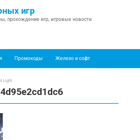
ных игр
ы, прохождение игр, игровые новости
я
Промокоды
Железо и софт
t Light
34d95e2cd1dc6