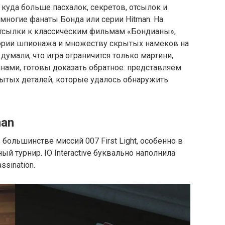
ght куда больше пасхалок, секретов, отсылок и
многие фанаты Бонда или серии Hitman. На
тсылки к классическим фильмам «Бондианы»,
ории шпионажа и множеству скрытых намеков на
ы думали, что игра ограничится только мартини,
нами, готовы доказать обратное: представляем
рытых деталей, которые удалось обнаружить
man
 большинстве миссий 007 First Light, особенно в
ый турнир. IO Interactive буквально наполнила
ssination.