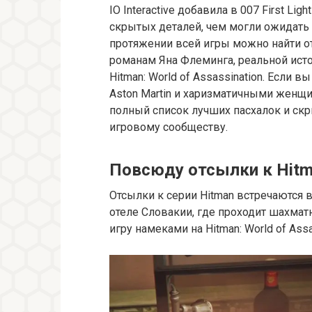
IO Interactive добавила в 007 First Li
скрытых деталей, чем могли ожидать 
протяжении всей игры можно найти о
романам Яна Флеминга, реальной ист
Hitman: World of Assassination. Если в
Aston Martin и харизматичными женщи
полный список лучших пасхалок и ск
игровому сообществу.
Повсюду отсылки к Hit
Отсылки к серии Hitman встречаются в
отеле Словакии, где проходит шахматн
игру намеками на Hitman: World of Assa