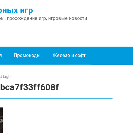
ных игр
ы, прохождение игр, игровые новости
я
Промокоды
Железо и софт
t Light
bca7f33ff608f