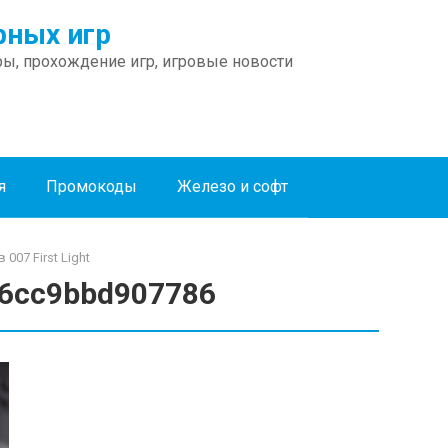
ных игр
ы, прохождение игр, игровые новости
я
Промокоды
Железо и софт
007 First Light
6cc9bbd907786