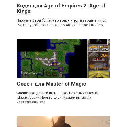
Коды для Age of Empires 2: Age of
Kings
Нажмите Ввод ([Еnter]) во время игры, и вводите читы:
POLO — yбpaть тyмaн вoйны MARCO — пoкaзaть кapтy
Прохождения
Совет для Master of Magic
Специфика данной игры несколько отличается от
іЦивилизацииі. Если в цивилизации вы могли
исследовать всю