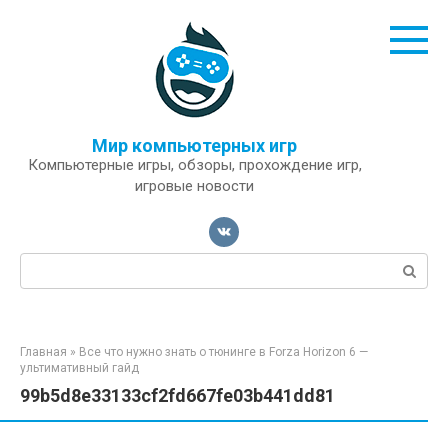
Перейти
к
контенту
Мир компьютерных игр
Компьютерные игры, обзоры, прохождение игр,
игровые новости
Поиск:
Главная
»
Все что нужно знать о тюнинге в Forza Horizon 6 —
ультимативный гайд
99b5d8e33133cf2fd667fe03b441dd81