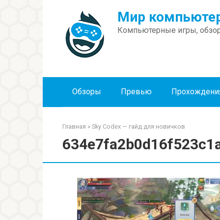
Перейти
Мир компьютер
к
контенту
Компьютерные игры, обзор
Обзоры
Превью
Прохождени
Главная
»
Sky Codex — гайд для новичков
634e7fa2b0d16f523c1