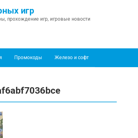
ных игр
ы, прохождение игр, игровые новости
я
Промокоды
Железо и софт
af6abf7036bce