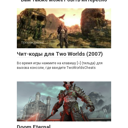
Прохождения
Чит-коды для Two Worlds (2007)
Во время игры нажмите на клавишу [~] (тильда) для
вызова консоли, где введите TwoWorldsCheats
Превью
Doom Eternal