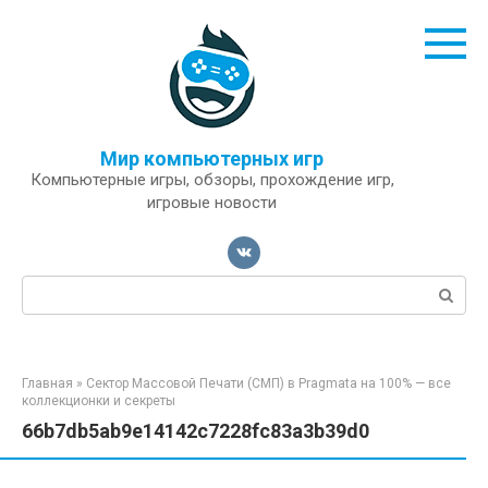
Перейти
к
контенту
Мир компьютерных игр
Компьютерные игры, обзоры, прохождение игр,
игровые новости
Поиск:
Главная
»
Сектор Массовой Печати (СМП) в Pragmata на 100% — все
коллекционки и секреты
66b7db5ab9e14142c7228fc83a3b39d0