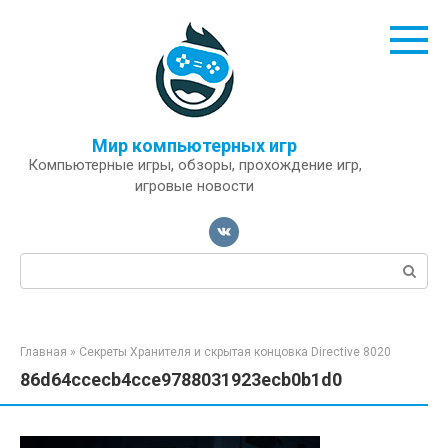
Перейти
к
контенту
Мир компьютерных игр
Компьютерные игры, обзоры, прохождение игр,
игровые новости
Поиск:
Главная
»
Секреты Хранителя и скрытая концовка Directive 8020
86d64ccecb4cce9788031923ecb0b1d0