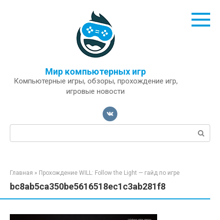
Перейти
к
контенту
Мир компьютерных игр
Компьютерные игры, обзоры, прохождение игр,
игровые новости
Поиск:
Главная
»
Прохождение WILL: Follow the Light — гайд по игре
bc8ab5ca350be5616518ec1c3ab281f8