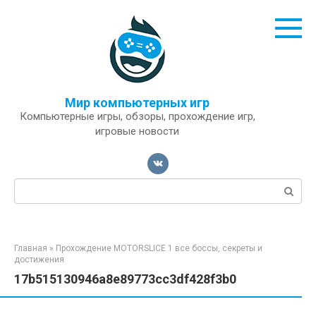
Перейти
к
контенту
Мир компьютерных игр
Компьютерные игры, обзоры, прохождение игр,
игровые новости
Поиск:
Главная
»
Прохождение MOTORSLICE 1 все боссы, секреты и
достижения
17b515130946a8e89773cc3df428f3b0