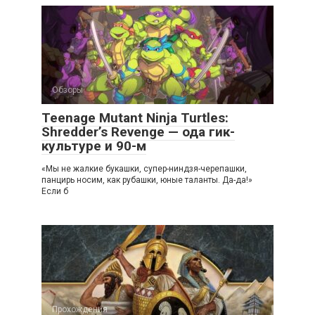
Обзоры
Teenage Mutant Ninja Turtles:
Shredder’s Revenge — ода гик-
культуре и 90-м
«Мы не жалкие букашки, супер-ниндзя-черепашки,
панцирь носим, как рубашки, юные таланты. Да-да!»
Если б
Прохождения