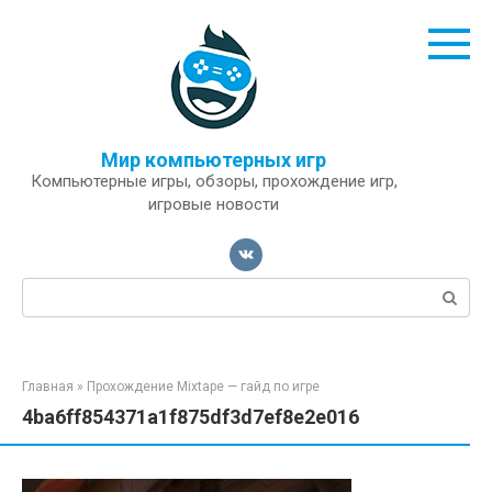
Перейти
к
контенту
Мир компьютерных игр
Компьютерные игры, обзоры, прохождение игр,
игровые новости
Поиск:
Главная
»
Прохождение Mixtape — гайд по игре
4ba6ff854371a1f875df3d7ef8e2e016