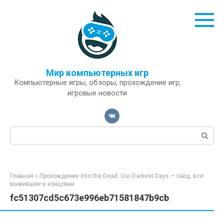
Перейти
к
контенту
Мир компьютерных игр
Компьютерные игры, обзоры, прохождение игр,
игровые новости
Поиск:
Главная
»
Прохождение Into the Dead: Our Darkest Days — гайд, все
выжившие и концовки
fc51307cd5c673e996eb71581847b9cb