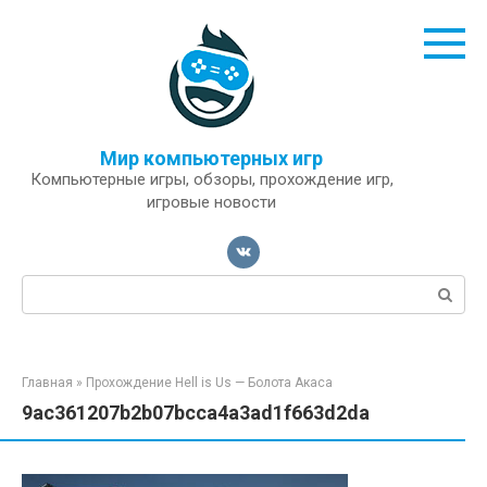
Перейти
к
контенту
Мир компьютерных игр
Компьютерные игры, обзоры, прохождение игр,
игровые новости
Поиск:
Главная
»
Прохождение Hell is Us — Болота Акаса
9ac361207b2b07bcca4a3ad1f663d2da