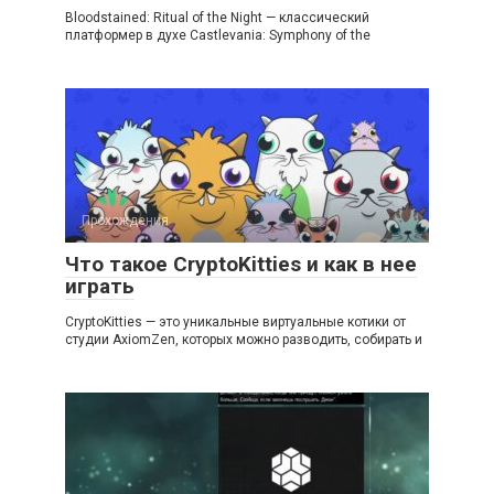
Bloodstained: Ritual of the Night — классический
платформер в духе Castlevania: Symphony of the
Прохождения
Что такое CryptoKitties и как в нее
играть
CryptoKitties — это уникальные виртуальные котики от
студии AxiomZen, которых можно разводить, собирать и