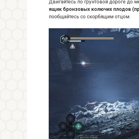
Двигайтесь по грунтовой дороге до м
ящик бронзовых колючих плодов (п
пообщайтесь со скорбящим отцом.