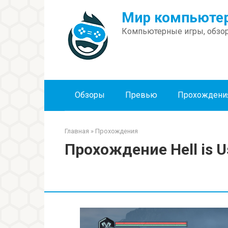
Перейти
Мир компьютер
к
контенту
Компьютерные игры, обзор
Обзоры
Превью
Прохождени
Главная
»
Прохождения
Прохождение Hell is U