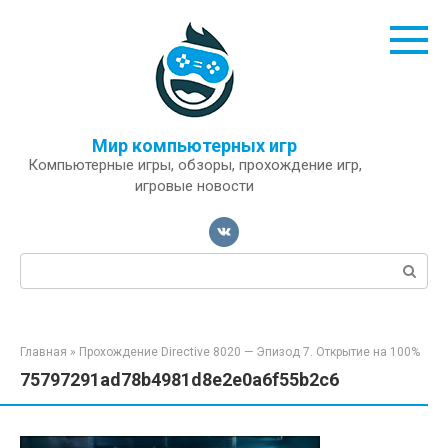
Перейти
к
контенту
Мир компьютерных игр
Компьютерные игры, обзоры, прохождение игр,
игровые новости
Поиск:
Главная
»
Прохождение Directive 8020 — Эпизод 7. Открытие на 100%
75797291ad78b4981d8e2e0a6f55b2c6