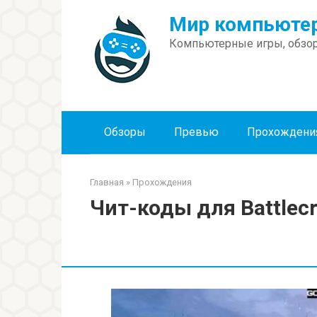
Перейти
Мир компьютер
к
контенту
Компьютерные игры, обзор
Обзоры
Превью
Прохождени
Главная
»
Прохождения
Чит-коды для Battlecr