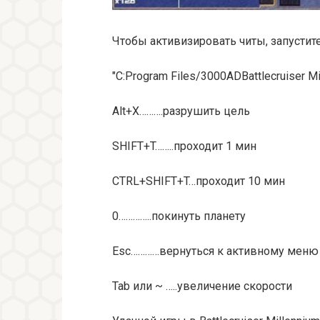
Чтобы активизировать читы, запустите
"C:Program Files/3000ADBattlecruiser M
Alt+X……….разрушить цель
SHIFT+T……..проходит 1 мин
CTRL+SHIFT+T…проходит 10 мин
0…………..покинуть планету
Esc…………вернуться к активному меню
Tab или ~ …..увеличение скорости