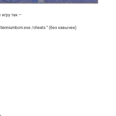
 игру так —
illenniumbcm.exe /cheats " (без кавычек)