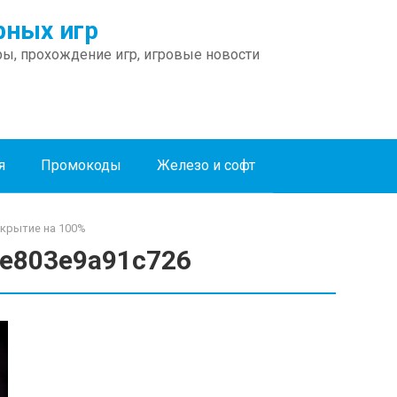
ных игр
ы, прохождение игр, игровые новости
я
Промокоды
Железо и софт
ткрытие на 100%
e803e9a91c726