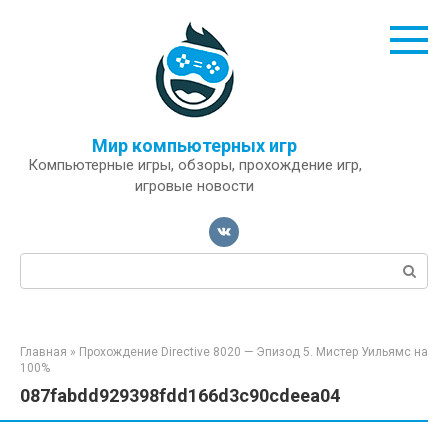
Перейти
к
контенту
Мир компьютерных игр
Компьютерные игры, обзоры, прохождение игр,
игровые новости
Поиск:
Главная
»
Прохождение Directive 8020 — Эпизод 5. Мистер Уильямс на
100%
087fabdd929398fdd166d3c90cdeea04