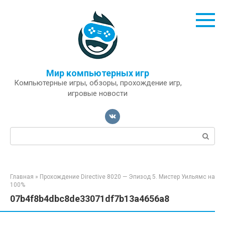
Перейти
к
контенту
Мир компьютерных игр
Компьютерные игры, обзоры, прохождение игр,
игровые новости
Поиск:
Главная
»
Прохождение Directive 8020 — Эпизод 5. Мистер Уильямс на
100%
07b4f8b4dbc8de33071df7b13a4656a8