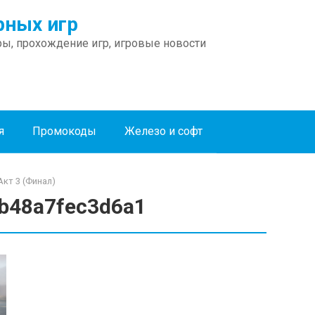
ных игр
ы, прохождение игр, игровые новости
я
Промокоды
Железо и софт
Акт 3 (Финал)
b48a7fec3d6a1