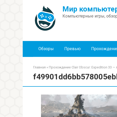
Перейти
Мир компьютер
к
контенту
Компьютерные игры, обзор
Обзоры
Превью
Прохождени
Главная
»
Прохождение Clair Obscur: Expedition 33 — 
f49901dd6bb578005eb