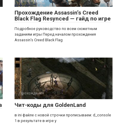
Прохождения
Прохождение Assassin’s Creed
Black Flag Resynced — гайд по игре
Подробное руководство по всем сюжетным
заданиям игры Перед началом прохождения
Assassin’s Creed Black Flag
Прохождения
в
Чит-коды для GoldenLand
в ini файле с новой строчки прописываем: d_console
1 в результате в игре у