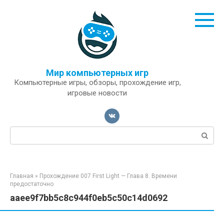
Перейти
к
контенту
Мир компьютерных игр
Компьютерные игры, обзоры, прохождение игр,
игровые новости
Поиск:
Главная
»
Прохождение 007 First Light — Глава 8. Времени
предостаточно
aaee9f7bb5c8c944f0eb5c50c14d0692