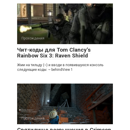
Прохождения
Чит-коды для Tom Clancy’s
Rainbow Six 3: Raven Shield
Жми на тильду (~) и вводи в появившуюся консоль
следующие коды: ~ behindView 1
Прохождения
Святилище возвышения в Crimson