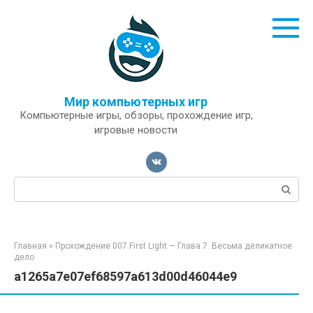
Перейти
к
контенту
Мир компьютерных игр
Компьютерные игры, обзоры, прохождение игр,
игровые новости
Поиск:
Главная
»
Прохождение 007 First Light — Глава 7. Весьма деликатное
дело
a1265a7e07ef68597a613d00d46044e9