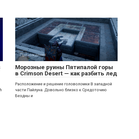
Прохождения
s
Морозные руины Пятипалой горы
в Crimson Desert — как разбить лед
Расположение и решение головоломки В западной
h
части Пайлуна. Довольно близко к Средоточию
Бездны и