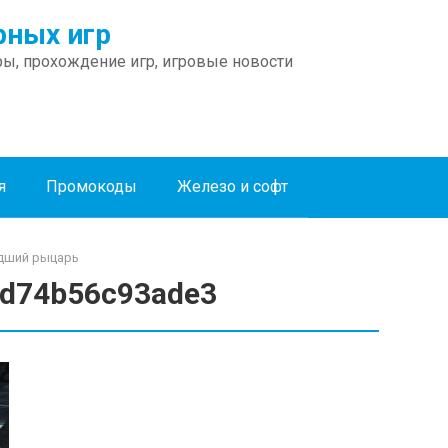
ных игр
ы, прохождение игр, игровые новости
я
Промокоды
Железо и софт
Падший рыцарь
d74b56c93ade3