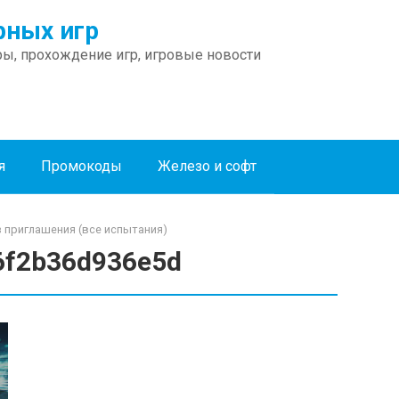
ных игр
ы, прохождение игр, игровые новости
я
Промокоды
Железо и софт
ез приглашения (все испытания)
6f2b36d936e5d