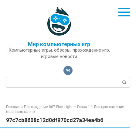
Перейти
к
контенту
Мир компьютерных игр
Компьютерные игры, обзоры, прохождение игр,
игровые новости
Поиск:
Главная
»
Прохождение 007 First Light — Глава 11. Без приглашения
(все испытания)
97c7cb8608c12d0df970cd27a34ea4b6