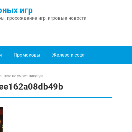
ных игр
ы, прохождение игр, игровые новости
я
Промокоды
Железо и софт
Прошлое не умрет никогда
ee162a08db49b