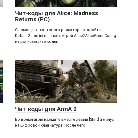
Прохождения
Чит-коды для Alice: Madness
Returns (PC)
С помощью текстового редактора откройте
DefaultGame.ini в папке с игрой Alice2AliceGameConfig
и прописывайте коды.
Прохождения
Чит-коды для ArmA 2
Во время игры нажмите вместе левый [Shift] и минус
на цифровой клавиатуре. После чего