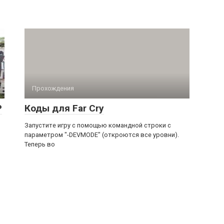
Прохождения
P
Коды для Far Cry
Запустите игру с помощью командной строки с
параметром "-DЕVМОDЕ" (oткpoютcя вce ypoвни).
Teпepь вo