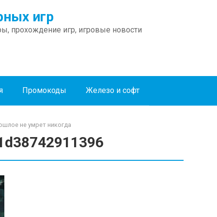
ных игр
ы, прохождение игр, игровые новости
я
Промокоды
Железо и софт
Прошлое не умрет никогда
1d38742911396