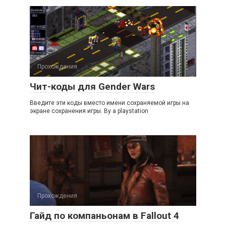
Прохождения
Чит-коды для Gender Wars
Введите эти коды вместо имени сохpаняемой игpы на
экpане сохpанения игpы. By a playstation
Прохождения
Гайд по компаньонам в Fallout 4