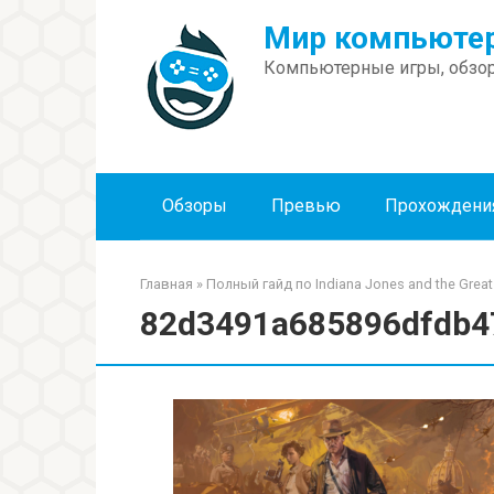
Перейти
Мир компьютер
к
контенту
Компьютерные игры, обзор
Обзоры
Превью
Прохождени
Главная
»
Полный гайд по Indiana Jones and the Grea
82d3491a685896dfdb4