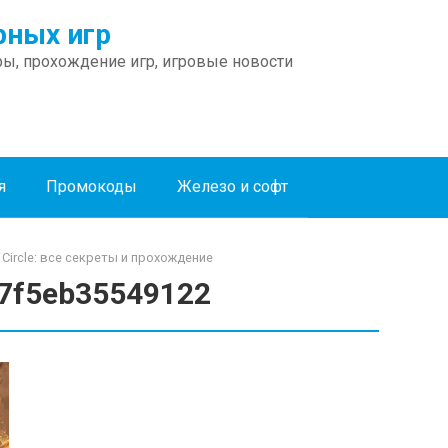
ных игр
ы, прохождение игр, игровые новости
я
Промокоды
Железо и софт
t Circle: все секреты и прохождение
7f5eb35549122