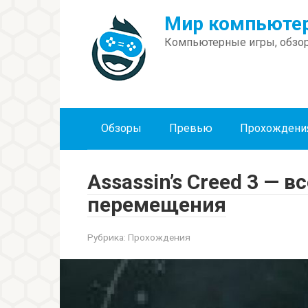
Перейти
Мир компьютер
к
контенту
Компьютерные игры, обзор
Обзоры
Превью
Прохождени
Assassin’s Creed 3 — 
перемещения
Рубрика:
Прохождения