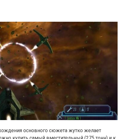
рохождения основного сюжета жутко желает
можно купить самый вместительный (275 тонн) и к