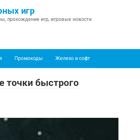
ных игр
ы, прохождение игр, игровые новости
я
Промокоды
Железо и софт
все точки быстрого