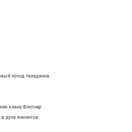
товый поход паладинов
ние клана Флотнар
й в духе викингов