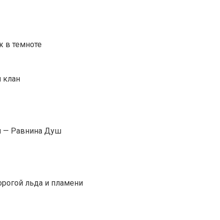
ж в темноте
й клан
и — Равнина Душ
орогой льда и пламени