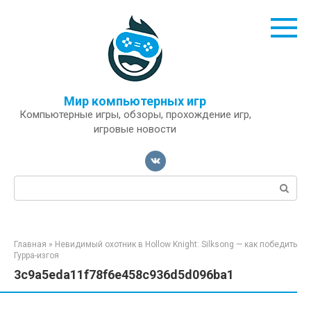
Перейти
к
контенту
Мир компьютерных игр
Компьютерные игры, обзоры, прохождение игр,
игровые новости
Поиск:
Главная
»
Невидимый охотник в Hollow Knight: Silksong — как победить
Гурра-изгоя
3c9a5eda11f78f6e458c936d5d096ba1