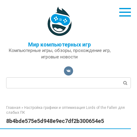
Перейти
к
контенту
Мир компьютерных игр
Компьютерные игры, обзоры, прохождение игр,
игровые новости
Поиск:
Главная
»
Настройка графики и оптимизация Lords of the Fallen для
слабых ПК
8b4bde575e5d948e9ec7df2b300654e5