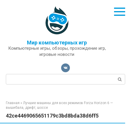
Перейти
к
контенту
Мир компьютерных игр
Компьютерные игры, обзоры, прохождение игр,
игровые новости
Поиск:
Главная
»
Лучшие машины для всех режимов Forza Horizon 6 —
вышибала, дрифт, шоссе
42ce4469065651179c3bd8bda38d6ff5