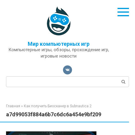
Перейти
к
контенту
Мир компьютерных игр
Компьютерные игры, обзоры, прохождение игр,
игровые новости
Поиск:
Главная
»
Как получить Биосканер в Subnautica 2
a7d99053f884a6b7c6dc6a454e9bf209