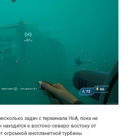
есколько задач с терминала НоА, пока не
н находится к востоко-северо-востоку от
т огромной инопланетной турбины.