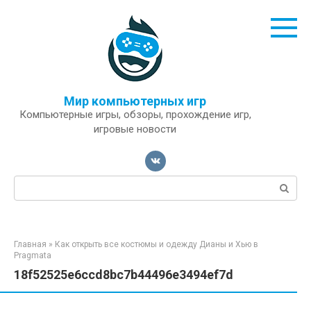
Перейти
к
контенту
Мир компьютерных игр
Компьютерные игры, обзоры, прохождение игр,
игровые новости
Поиск:
Главная
»
Как открыть все костюмы и одежду Дианы и Хью в
Pragmata
18f52525e6ccd8bc7b44496e3494ef7d