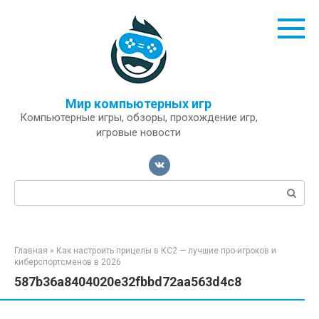
Перейти
к
контенту
Мир компьютерных игр
Компьютерные игры, обзоры, прохождение игр,
игровые новости
Поиск:
Главная
»
Как настроить прицелы в КС2 — лучшие про-игроков и
киберспортсменов в 2026
587b36a8404020e32fbbd72aa563d4c8